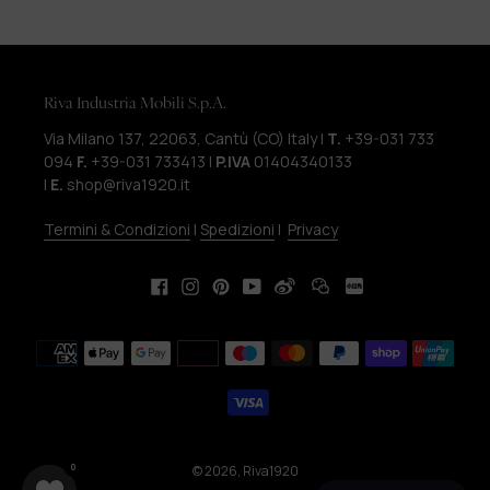
Riva Industria Mobili S.p.A.
Via Milano 137, 22063, Cantù (CO) Italy |
T.
+39-031 733
094
F.
+39-031 733413 |
P.IVA
01404340133
|
E.
shop@riva1920.it
Termini & Condizioni
|
Spedizioni
|
Privacy
Facebook
Instagram
Pinterest
YouTube
Metodi
di
pagamento
0
0
© 2026,
Riva1920