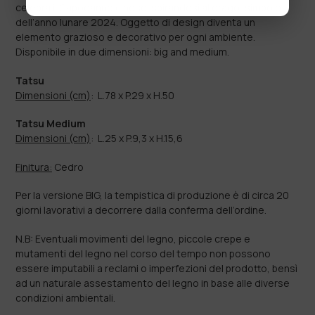
celebra il Capodanno cinese ispirandosi al drago, simbolo
dell’anno lunare 2024. Oggetto di design diventa un
elemento grazioso e decorativo per ogni ambiente.
Disponibile in due dimensioni: big and medium.
Tatsu
Dimensioni (cm)
:
L.78 x P.29 x H.50
Tatsu Medium
Dimensioni (cm)
:
L.25 x P.9,3 x H.15,6
Finitura:
Cedro
Per la versione BIG, la tempistica di produzione è di circa 20
giorni lavorativi a decorrere dalla conferma dell’ordine.
N.B: Eventuali movimenti del legno, piccole crepe e
mutamenti del legno nel corso del tempo non possono
essere imputabili a reclami o imperfezioni del prodotto, bensì
ad un naturale assestamento del legno in base alle diverse
condizioni ambientali.