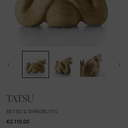
SLIDE
SLID
PRECEDENTE
SUCC
TATSU
VENDITORE
SETSU & SHINOBU ITO
Prezzo
€2.110,00