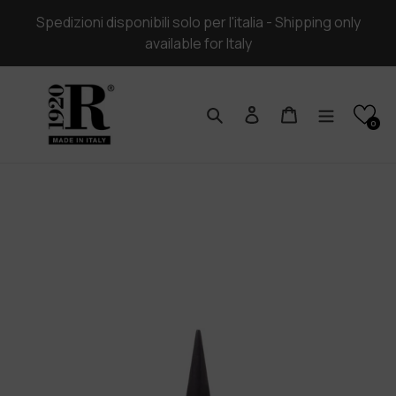
Vai
Spedizioni disponibili solo per l'italia - Shipping only
direttamente
available for Italy
ai
contenuti
Cerca
Accedi
Carrello
0