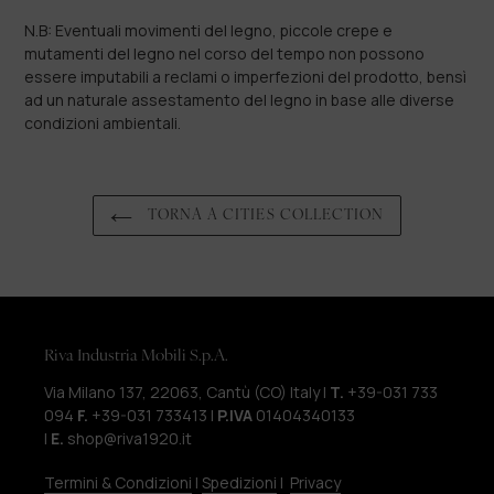
N.B: Eventuali movimenti del legno, piccole crepe e
mutamenti del legno nel corso del tempo non possono
essere imputabili a reclami o imperfezioni del prodotto, bensì
ad un naturale assestamento del legno in base alle diverse
condizioni ambientali.
TORNA A CITIES COLLECTION
Riva Industria Mobili S.p.A.
Via Milano 137, 22063, Cantù (CO) Italy |
T.
+39-031 733
094
F.
+39-031 733413 |
P.IVA
01404340133
|
E.
shop@riva1920.it
Termini & Condizioni
|
Spedizioni
|
Privacy